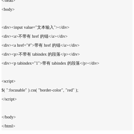
</head>

<body>

<div><input value="文本输入"></div>

<div><a>不带有 href 的锚</a></div>

<div><a href="#">带有 href 的锚</a></div>

<div><p>不带有 tabindex 的段落</p></div>

<div><p tabindex="1">带有 tabindex 的段落</p></div>

<script>

$( ":focusable" ).css( "border-color", "red" );

</script>

</body>
