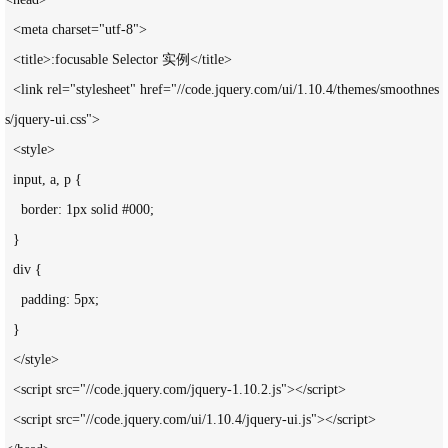
  <meta charset="utf-8">

  <title>:focusable Selector 实例</title>

  <link rel="stylesheet" href="//code.jquery.com/ui/1.10.4/themes/smoothnes
s/jquery-ui.css">

  <style>

  input, a, p {

    border: 1px solid #000;

  }

  div {

    padding: 5px;

  }

  </style>

  <script src="//code.jquery.com/jquery-1.10.2.js"></script>

  <script src="//code.jquery.com/ui/1.10.4/jquery-ui.js"></script>
