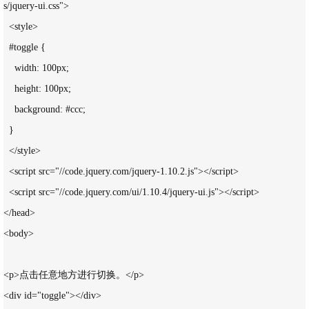
s/jquery-ui.css">

  <style>

  #toggle {

    width: 100px;

    height: 100px;

    background: #ccc;

  }

  </style>

  <script src="//code.jquery.com/jquery-1.10.2.js"></script>

  <script src="//code.jquery.com/ui/1.10.4/jquery-ui.js"></script>

</head>

<body>

<p>点击任意地方进行切换。</p>

<div id="toggle"></div>
