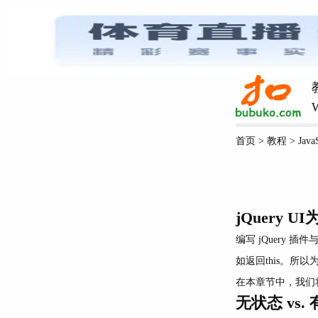
W
首页
>
教程
>
Java
jQuery U
编写 jQuery 插
如返回this。所以为
在本章节中，我们将
无状态 vs.