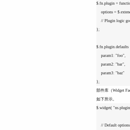
$.fn.plugin = functio
    options = $.extend( {}, $.fn.plugin.defaults, options );

    // Plugin logic goes here.

};

$.fn.plugin.defaults 
    param1: "foo",

    param2: "bar",

    param3: "baz"

部件库（Widget
如下所示。
$.widget( "ns.plugin"
    // Default options.
