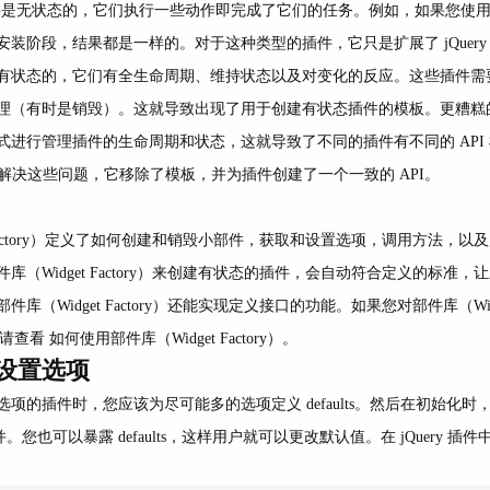
 插件是无状态的，它们执行一些动作即完成了它们的任务。例如，如果您使用.text( 
装阶段，结果都是一样的。对于这种类型的插件，它只是扩展了 jQuery
有状态的，它们有全生命周期、维持状态以及对变化的反应。这些插件需
理（有时是销毁）。这就导致出现了用于创建有状态插件的模板。更糟糕
式进行管理插件的生命周期和状态，这就导致了不同的插件有不同的 API 
ry）旨在解决这些问题，它移除了模板，并为插件创建了一个一致的 API。
t Factory）定义了如何创建和销毁小部件，获取和设置选项，调用方法，
库（Widget Factory）来创建有状态的插件，会自动符合定义的标准
库（Widget Factory）还能实现定义接口的功能。如果您对部件库（Widget
，请查看
如何使用部件库（Widget Factory）
。
设置选项
项的插件时，您应该为尽可能多的选项定义 defaults。然后在初始化
进行合并。您也可以暴露 defaults，这样用户就可以更改默认值。在 jQuery