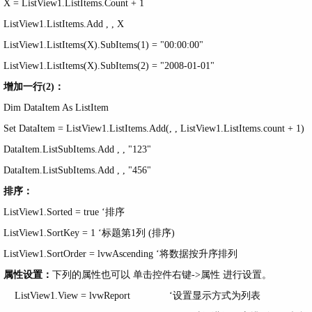
X = ListView1.ListItems.Count + 1
ListView1.ListItems.Add , , X
ListView1.ListItems(X).SubItems(1) = "00:00:00"
ListView1.ListItems(X).SubItems(2) = "2008-01-01"
增加一行(2)：
Dim DataItem As ListItem
Set DataItem = ListView1.ListItems.Add(, , ListView1.ListItems.count + 1)
DataItem.ListSubItems.Add , , "123"
DataItem.ListSubItems.Add , , "456"
排序：
ListView1.Sorted = true ‘排序
ListView1.SortKey = 1 ‘标题第1列 (排序)
ListView1.SortOrder = lvwAscending ‘将数据按升序排列
属性设置：
下列的属性也可以 单击控件右键->属性 进行设置。
ListView1.View = lvwReport ‘设置显示方式为列表