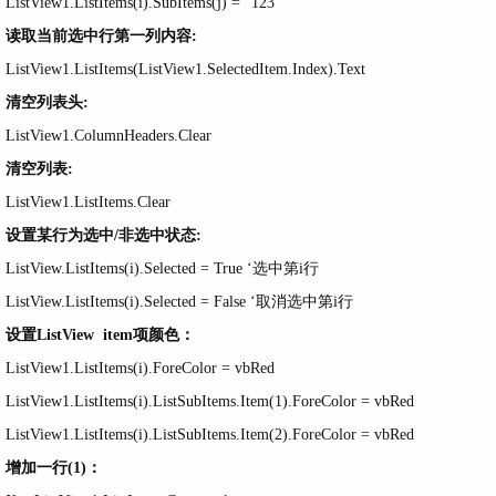
ListView1.ListItems(i).SubItems(j) = "123"
读取当前选中行第一列内容:
ListView1.ListItems(ListView1.SelectedItem.Index).Text
清空列表头:
ListView1.ColumnHeaders.Clear
清空列表:
ListView1.ListItems.Clear
设置某行为选中/非选中状态:
ListView.ListItems(i).Selected = True ‘选中第i行
ListView.ListItems(i).Selected = False ‘取消选中第i行
设置ListView item项颜色：
ListView1.ListItems(i).ForeColor = vbRed
ListView1.ListItems(i).ListSubItems.Item(1).ForeColor = vbRed
ListView1.ListItems(i).ListSubItems.Item(2).ForeColor = vbRed
增加一行(1)：