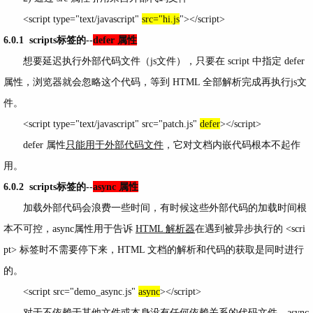
<script type="text/javascript"
src="hi.js
"></script>
6.0.1 scripts标签的--
defer 属性
想要延迟执行外部代码文件（js文件），只要在 script 中指定 defer
属性，浏览器就会忽略这个代码，等到 HTML 全部解析完成再执行js文
件。
<script type="text/javascript" src="patch.js"
defer
></script>
defer 属性
只能用于外部代码文件
，它对文档内嵌代码根本不起作
用。
6.0.2
scripts标签的--
async 属性
加载外部代码会浪费一些时间，有时候这些外部代码的加载时间根
本不可控，async属性用于告诉
HTML 解析器
在遇到被异步执行的 <scri
pt> 标签时不需要停下来，HTML 文档的解析和代码的获取是同时进行
的。
<script src="demo_async.js"
async
></script>
对于不依赖于其他文件或本身没有任何依赖关系的代码文件，async