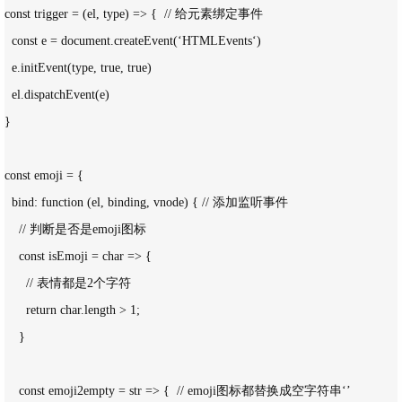
const trigger = (el, type) => {  // 给元素绑定事件

  const e = document.createEvent(‘HTMLEvents‘)

  e.initEvent(type, true, true)

  el.dispatchEvent(e)

}

const emoji = {

  bind: function (el, binding, vnode) { // 添加监听事件

    // 判断是否是emoji图标

    const isEmoji = char => {

      // 表情都是2个字符

      return char.length > 1;

    }

    const emoji2empty = str => {  // emoji图标都替换成空字符串‘’
