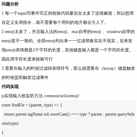
问题分析
1.每一个input写事件写正则校验代码量实在太多了还很麻烦；所以想用
自定义全局指令，就不需要每个用到的地方都去引入了。
2.emoji太多了，并且输入法的emoji、mac自带的emoji 、windows自带的
emoji是不一致的。全部emoji列出来一一过滤替换实在不现实，后来发
现emoji表情都是2个字符的长度，其他键盘输入都是一个字符的长度。
因此用字符长度来校验可行
3.需要在输入的时候过滤掉表情符号，那么就需要在（keyup）键盘触发
的时候监听触发过滤事件
代码实现
js实现输入框监听方法 common/utils/emoji‘
const findEle = (parent, type) => { 

  return parent.tagName.toLowerCase() === type ? parent : parent.querySele
ctor(type)

}
