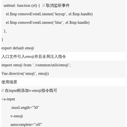
  unbind: function (el) {  // 取消监听事件

    el.$inp.removeEventListener(‘keyup‘, el.$inp.handle) 

    el.$inp.removeEventListener(‘blur‘, el.$inp.handle)

  },

}

入口文件引入emoji并且全局注入指令
import emoji from ‘./common/utils/emoji‘;

使用场景
// 在input框添加v-emoji指令既可

<a-input

        :maxLength="50"

        v-emoji

        autocomplete="off"
