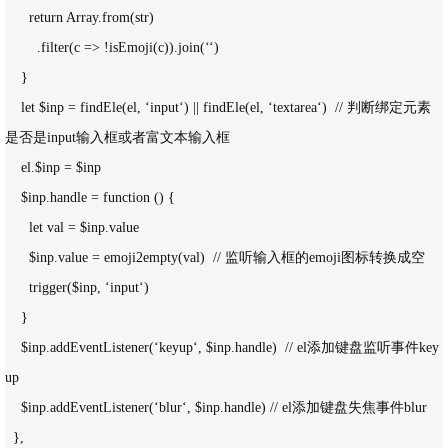
      return Array.from(str)

        .filter(c => !isEmoji(c)).join(‘‘)

    }

    let $inp = findEle(el, ‘input‘) || findEle(el, ‘textarea‘)  // 判断绑定元素
是否是input输入框或者富文本输入框

    el.$inp = $inp 

    $inp.handle = function () {

      let val = $inp.value

      $inp.value = emoji2empty(val)  // 监听输入框的emoji图标转换成空

      trigger($inp, ‘input‘)

    }

    $inp.addEventListener(‘keyup‘, $inp.handle)  // el添加键盘监听事件key
up

    $inp.addEventListener(‘blur‘, $inp.handle) // el添加键盘失焦事件blur

  },
