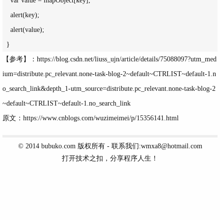
    alert(key);

    alert(value);

【参考】：
https://blog.csdn.net/liuss_ujn/article/details/75088097?utm_med
ium=distribute.pc_relevant.none-task-blog-2~default~CTRLIST~default-1.n
o_search_link&depth_1-utm_source=distribute.pc_relevant.none-task-blog-2
~default~CTRLIST~default-1.no_search_link
原文：https://www.cnblogs.com/wuzimeimei/p/15356141.html
© 2014
bubuko.com
版权所有 - 联系我们:wmxa8@hotmail.com
打开技术之扣，分享程序人生！